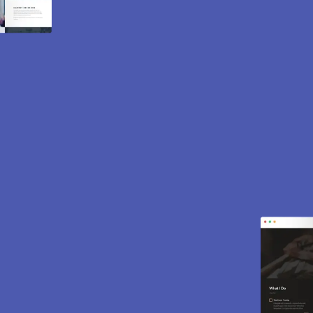
Création de site internet
et e-commerce à
Arnouville les Mantes
78790.
Des sites modernes, rapides et optimisés pour
attirer des clients près de 78790 Arnouville les
Mantes. Sites vitrines, e-commerce, SEO,
maintenance… tout est inclus pour vous aider à
développer votre activité.
CONTACTEZ-NOUS