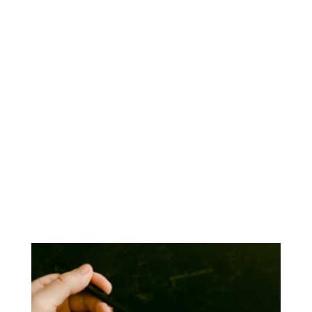
quam id blandit. ”
“ Mauris blandit aliquet elit, eget
tincidunt nibh pulvinar a. Donec
rutrum congue leo eget"
“ Proin eget tortor risus.
Curabitur non nulla sit amet nisl
tempus convallis quis ac lectus. "