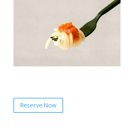
Book A Table
Curabitur arcu erat, accumsan id imperdiet et, porttitor
at sem. Lorem ipsum dolor sit amet, consectetur
adipiscing elit. Proin eget
Reserve Now