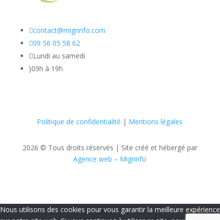

contact@migrinfo.com

09 56 05 58 62

Lundi au samedi
}
09h à 19h
Politique de confidentialité
|
Mentions légales
2026 © Tous droits réservés |
Site créé et hébergé par
Agence web – Migrinfo
Nous utilisons des cookies pour vous garantir la meilleure expérience