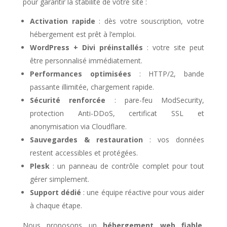
pour garantir la stabilité de votre site :
Activation rapide
: dès votre souscription, votre
hébergement est prêt à l’emploi.
WordPress + Divi préinstallés
: votre site peut
être personnalisé immédiatement.
Performances optimisées
: HTTP/2, bande
passante illimitée, chargement rapide.
Sécurité renforcée
: pare-feu ModSecurity,
protection Anti-DDoS, certificat SSL et
anonymisation via Cloudflare.
Sauvegardes & restauration
: vos données
restent accessibles et protégées.
Plesk
: un panneau de contrôle complet pour tout
gérer simplement.
Support dédié
: une équipe réactive pour vous aider
à chaque étape.
Nous proposons un
hébergement web fiable
,