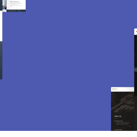
Création de site internet
et e-commerce à
Auffargis 78610.
Des sites modernes, rapides et optimisés pour
attirer des clients près de 78610 Auffargis.
Sites vitrines, e-commerce, SEO, maintenance…
tout est inclus pour vous aider à développer
votre activité.
CONTACTEZ-NOUS