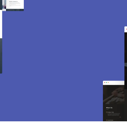
Création de site internet
et e-commerce à Aulnay
sur Mauldre 78126.
Des sites modernes, rapides et optimisés pour
attirer des clients près de 78126 Aulnay sur
Mauldre. Sites vitrines, e-commerce, SEO,
maintenance… tout est inclus pour vous aider à
développer votre activité.
CONTACTEZ-NOUS