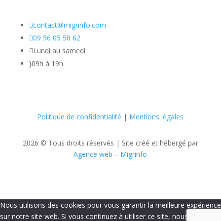

contact@migrinfo.com

09 56 05 58 62

Lundi au samedi
}
09h à 19h
Politique de confidentialité
|
Mentions légales
2026 © Tous droits réservés |
Site créé et hébergé par
Agence web – Migrinfo
Nous utilisons des cookies pour vous garantir la meilleure expérience
sur notre site web. Si vous continuez à utiliser ce site, nous