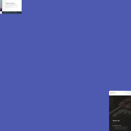
Création de site internet
et e-commerce à
Boinville le Gaillard
78660.
Des sites modernes, rapides et optimisés pour
attirer des clients près de 78660 Boinville le
Gaillard. Sites vitrines, e-commerce, SEO,
maintenance… tout est inclus pour vous aider à
développer votre activité.
CONTACTEZ-NOUS