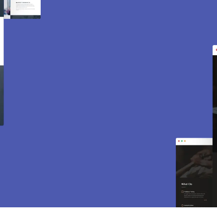
Création de site internet
et e-commerce à
Boinvilliers 78200.
Des sites modernes, rapides et optimisés pour
attirer des clients près de 78200 Boinvilliers.
Sites vitrines, e-commerce, SEO, maintenance…
tout est inclus pour vous aider à développer
votre activité.
CONTACTEZ-NOUS