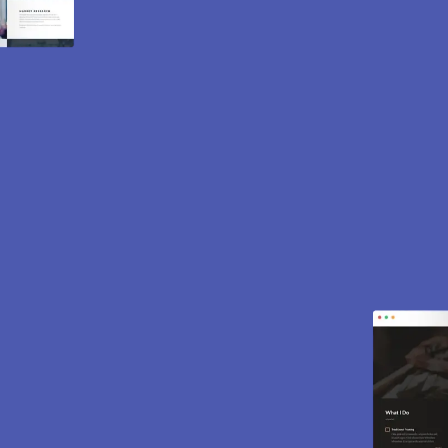
Création de site internet
et e-commerce à
Carrieres sous Poissy
78955.
Des sites modernes, rapides et optimisés pour
attirer des clients près de 78955 Carrieres sous
Poissy. Sites vitrines, e-commerce, SEO,
maintenance… tout est inclus pour vous aider à
développer votre activité.
CONTACTEZ-NOUS