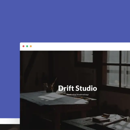
 à Chatou 78400.
es, e-commerce, SEO, maintenance… tout est