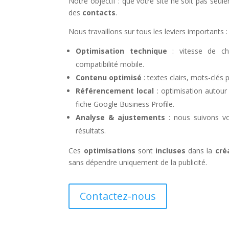
Notre objectif : que votre site ne soit pas seul
des
contacts
.
Nous travaillons sur tous les leviers importants :
Optimisation technique
: vitesse de cha
compatibilité mobile.
Contenu optimisé
: textes clairs, mots-clés 
Référencement local
: optimisation autou
fiche Google Business Profile.
Analyse & ajustements
: nous suivons vo
résultats.
Ces
optimisations
sont
incluses
dans la
cré
sans dépendre uniquement de la publicité.
Contactez-nous