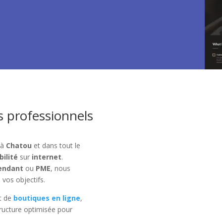
s professionnels
 à
Chatou
et dans tout le
bilité
sur
internet
.
endant
ou
PME
, nous
 vos objectifs.
t de
boutiques en ligne
,
ructure optimisée pour