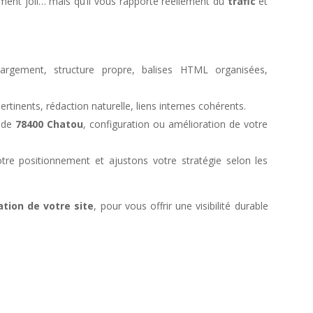
ement joli… mais qu’il vous rapporte réellement du
trafic
et
rgement, structure propre, balises HTML organisées,
pertinents, rédaction naturelle, liens internes cohérents.
r de
78400 Chatou
, configuration ou amélioration de votre
tre positionnement et ajustons votre stratégie selon les
ation de votre site
, pour vous offrir une visibilité durable