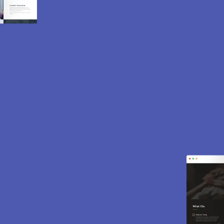
Création de site internet
et e-commerce à
Chaufour les Bonnieres
78270.
Des sites modernes, rapides et optimisés pour
attirer des clients près de 78270 Chaufour les
Bonnieres. Sites vitrines, e-commerce, SEO,
maintenance… tout est inclus pour vous aider à
développer votre activité.
CONTACTEZ-NOUS