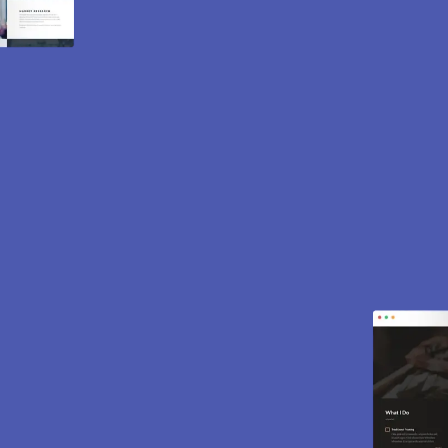
Création de site internet
et e-commerce à
Dampierre en Yvelines
78720.
Des sites modernes, rapides et optimisés pour
attirer des clients près de 78720 Dampierre en
Yvelines. Sites vitrines, e-commerce, SEO,
maintenance… tout est inclus pour vous aider à
développer votre activité.
CONTACTEZ-NOUS