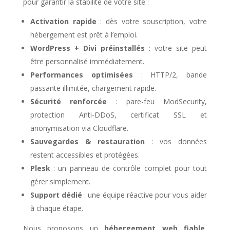
pour garantir la stabilité de votre site :
Activation rapide
: dès votre souscription, votre
hébergement est prêt à l’emploi.
WordPress + Divi préinstallés
: votre site peut
être personnalisé immédiatement.
Performances optimisées
: HTTP/2, bande
passante illimitée, chargement rapide.
Sécurité renforcée
: pare-feu ModSecurity,
protection Anti-DDoS, certificat SSL et
anonymisation via Cloudflare.
Sauvegardes & restauration
: vos données
restent accessibles et protégées.
Plesk
: un panneau de contrôle complet pour tout
gérer simplement.
Support dédié
: une équipe réactive pour vous aider
à chaque étape.
Nous proposons un
hébergement web fiable
,