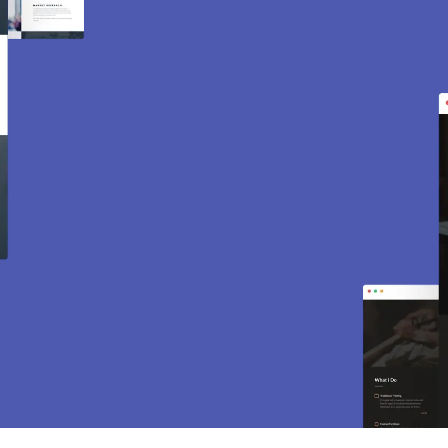
Création de site internet
et e-commerce à
Denouval 78570.
Des sites modernes, rapides et optimisés pour
attirer des clients près de 78570 Denouval.
Sites vitrines, e-commerce, SEO, maintenance…
tout est inclus pour vous aider à développer
votre activité.
CONTACTEZ-NOUS