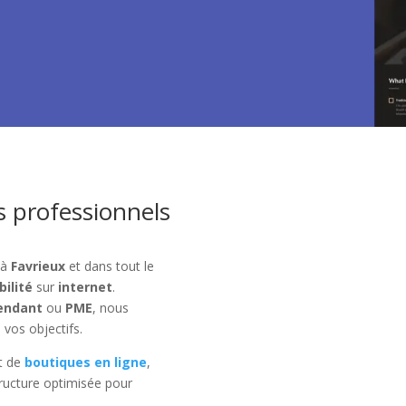
s professionnels
 à
Favrieux
et dans tout le
bilité
sur
internet
.
endant
ou
PME
, nous
 vos objectifs.
t de
boutiques en ligne
,
ructure optimisée pour