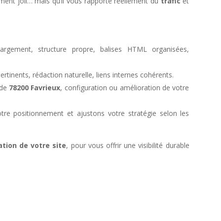
ement joli… mais qu’il vous rapporte réellement du
trafic
et
rgement, structure propre, balises HTML organisées,
pertinents, rédaction naturelle, liens internes cohérents.
 de
78200 Favrieux
, configuration ou amélioration de votre
tre positionnement et ajustons votre stratégie selon les
ation de votre site
, pour vous offrir une visibilité durable