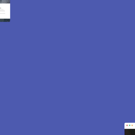
 internet et e-commerce 
 pour attirer des clients près de 78200 Favrieux. Sites vit
est inclus pour vous aider à développer votre activité.
CONTACTEZ-NOUS