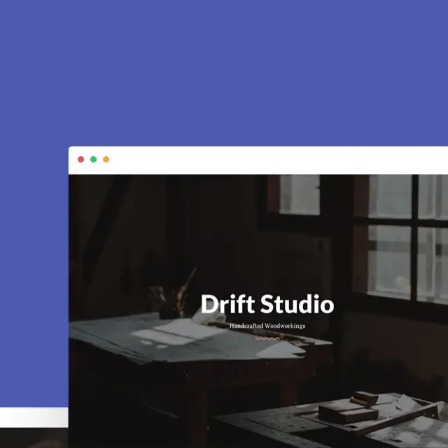
à Favrieux 78200.
rines, e-commerce, SEO, maintenance… tout