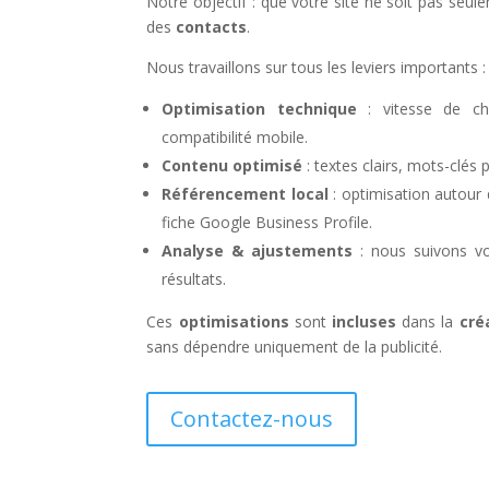
Notre objectif : que votre site ne soit pas seul
des
contacts
.
Nous travaillons sur tous les leviers importants :
Optimisation technique
: vitesse de cha
compatibilité mobile.
Contenu optimisé
: textes clairs, mots-clés 
Référencement local
: optimisation autour
fiche Google Business Profile.
Analyse & ajustements
: nous suivons vo
résultats.
Ces
optimisations
sont
incluses
dans la
cré
sans dépendre uniquement de la publicité.
Contactez-nous