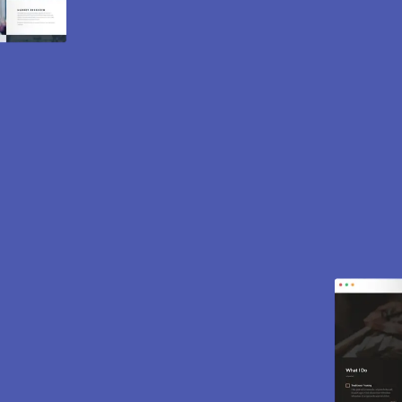
Création de site internet
et e-commerce à
Follainville Dennemont
78520.
Des sites modernes, rapides et optimisés pour
attirer des clients près de 78520 Follainville
Dennemont. Sites vitrines, e-commerce, SEO,
maintenance… tout est inclus pour vous aider à
développer votre activité.
CONTACTEZ-NOUS