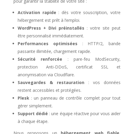
pour garantir la stabilité de votre site :
Activation rapide
: dès votre souscription, votre
hébergement est prêt à l’emploi.
WordPress + Divi préinstallés
: votre site peut
être personnalisé immédiatement.
Performances optimisées
: HTTP/2, bande
passante illimitée, chargement rapide.
Sécurité renforcée
: pare-feu ModSecurity,
protection Anti-DDoS, certificat SSL et
anonymisation via Cloudflare.
Sauvegardes & restauration
: vos données
restent accessibles et protégées.
Plesk
: un panneau de contrôle complet pour tout
gérer simplement.
Support dédié
: une équipe réactive pour vous aider
à chaque étape.
Nous proposons un
hébergement web fiable
,