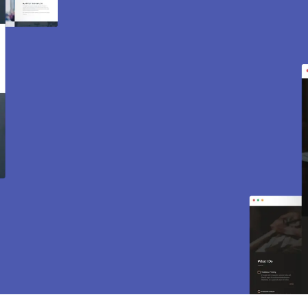
Création de site internet
et e-commerce à
Gargenville 78440.
Des sites modernes, rapides et optimisés pour
attirer des clients près de 78440 Gargenville.
Sites vitrines, e-commerce, SEO, maintenance…
tout est inclus pour vous aider à développer
votre activité.
CONTACTEZ-NOUS