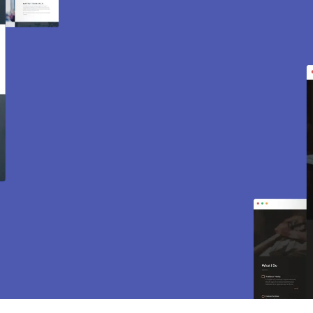
Création de site internet
et e-commerce à
Gommecourt 78270.
Des sites modernes, rapides et optimisés pour
attirer des clients près de 78270 Gommecourt.
Sites vitrines, e-commerce, SEO, maintenance…
tout est inclus pour vous aider à développer
votre activité.
CONTACTEZ-NOUS