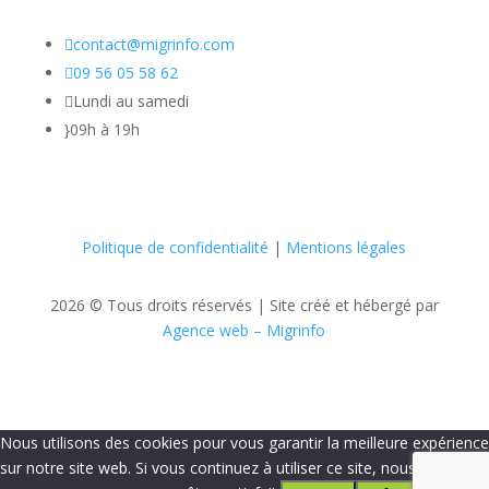

contact@migrinfo.com

09 56 05 58 62

Lundi au samedi
}
09h à 19h
Politique de confidentialité
|
Mentions légales
2026 © Tous droits réservés |
Site créé et hébergé par
Agence web – Migrinfo
Nous utilisons des cookies pour vous garantir la meilleure expérience
sur notre site web. Si vous continuez à utiliser ce site, nous