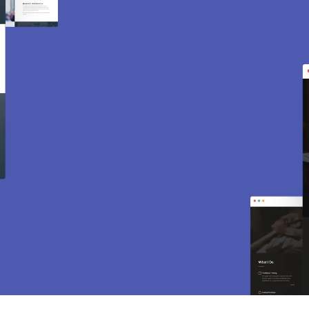
Création de site internet
et e-commerce à Jouars
Pontchartrain 78760.
Des sites modernes, rapides et optimisés pour
attirer des clients près de 78760 Jouars
Pontchartrain. Sites vitrines, e-commerce, SEO,
maintenance… tout est inclus pour vous aider à
développer votre activité.
CONTACTEZ-NOUS