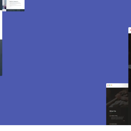
Création de site internet
et e-commerce à Jouy
Mauvoisin 78200.
Des sites modernes, rapides et optimisés pour
attirer des clients près de 78200 Jouy
Mauvoisin. Sites vitrines, e-commerce, SEO,
maintenance… tout est inclus pour vous aider à
développer votre activité.
CONTACTEZ-NOUS