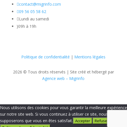

contact@migrinfo.com

09 56 05 58 62

Lundi au samedi
}
09h à 19h
Politique de confidentialité
|
Mentions légales
2026 © Tous droits réservés |
Site créé et hébergé par
Agence web – Migrinfo
Nous utilisons des cookies pour vous garantir la meilleure expérience
sur notre site web. Si vous continuez à utiliser ce site, nous
supposerons que vous en êtes satisfait.
Accepter
Refuser