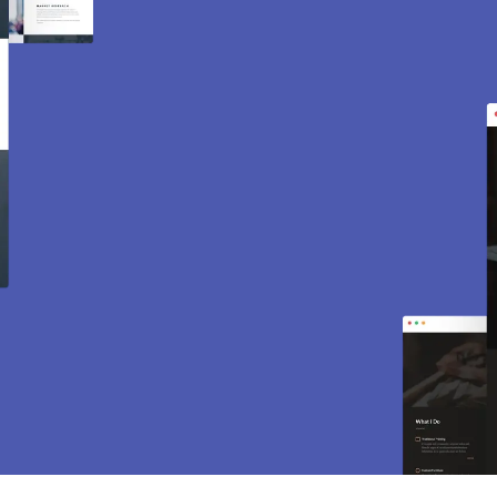
Création de site internet
et e-commerce à La
Boissiere Ecole 78125.
Des sites modernes, rapides et optimisés pour
attirer des clients près de 78125 La Boissiere
Ecole. Sites vitrines, e-commerce, SEO,
maintenance… tout est inclus pour vous aider à
développer votre activité.
CONTACTEZ-NOUS