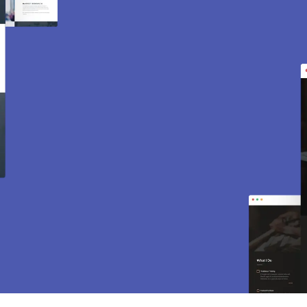
Création de site internet
et e-commerce à La
Falaise 78410.
Des sites modernes, rapides et optimisés pour
attirer des clients près de 78410 La Falaise.
Sites vitrines, e-commerce, SEO, maintenance…
tout est inclus pour vous aider à développer
votre activité.
CONTACTEZ-NOUS