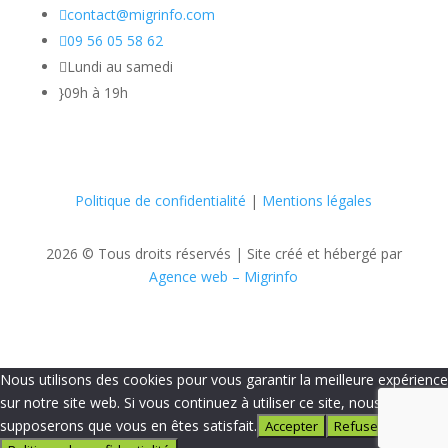

contact@migrinfo.com

09 56 05 58 62

Lundi au samedi
}
09h à 19h
Politique de confidentialité
|
Mentions légales
2026 © Tous droits réservés |
Site créé et hébergé par
Agence web – Migrinfo
Nous utilisons des cookies pour vous garantir la meilleure expérience
sur notre site web. Si vous continuez à utiliser ce site, nous
supposerons que vous en êtes satisfait.
Accepter
Refuser