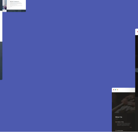
Création de site internet
et e-commerce à Le Tartre
Gaudran 78113.
Des sites modernes, rapides et optimisés pour
attirer des clients près de 78113 Le Tartre
Gaudran. Sites vitrines, e-commerce, SEO,
maintenance… tout est inclus pour vous aider à
développer votre activité.
CONTACTEZ-NOUS