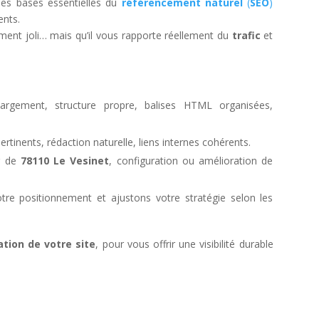
les bases essentielles du
référencement naturel
(
SEO
)
ents.
ement joli… mais qu’il vous rapporte réellement du
trafic
et
rgement, structure propre, balises HTML organisées,
pertinents, rédaction naturelle, liens internes cohérents.
r de
78110 Le Vesinet
, configuration ou amélioration de
tre positionnement et ajustons votre stratégie selon les
ation de votre site
, pour vous offrir une visibilité durable