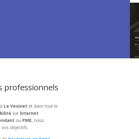
s professionnels
 à
Le Vesinet
et dans tout le
bilité
sur
internet
.
endant
ou
PME
, nous
 vos objectifs.
t de
boutiques en ligne
,