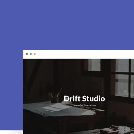
e à Le Vesinet
trines, e-commerce, SEO, maintenance… tout