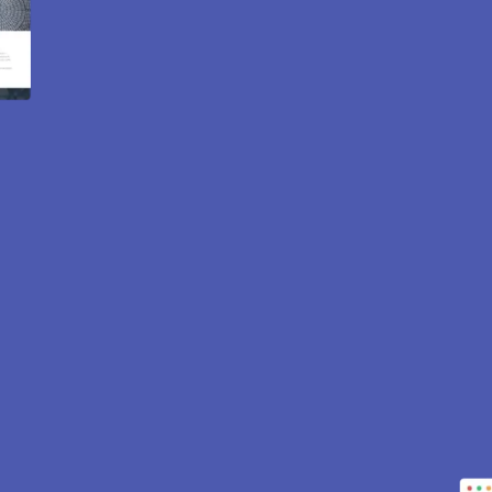
ite internet et e-commerc
78110.
pour attirer des clients près de 78110 Le Vesinet. Sites vi
est inclus pour vous aider à développer votre activité.
CONTACTEZ-NOUS