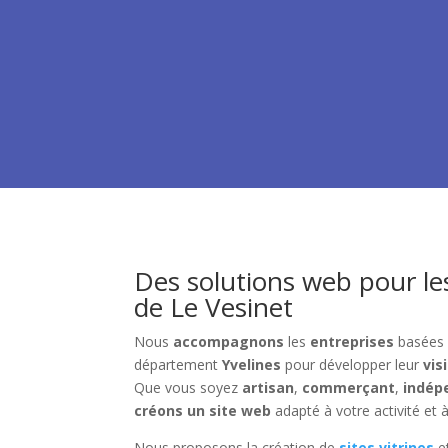
Des solutions web pour le
de Le Vesinet
Nous
accompagnons
les
entreprises
basées
département
Yvelines
pour développer leur
visi
Que vous soyez
artisan
,
commerçant
,
indép
créons un site web
adapté à votre activité et à
Nous proposons la création de
sites vitrines
e