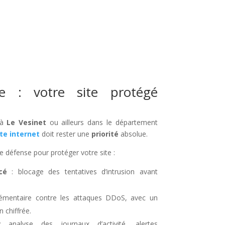
ée : votre site protégé
 à
Le Vesinet
ou ailleurs dans le département
ite internet
doit rester une
priorité
absolue.
e défense pour protéger votre site :
cé
: blocage des tentatives d’intrusion avant
lémentaire contre les attaques DDoS, avec un
 chiffrée.
analyse des journaux d’activité, alertes