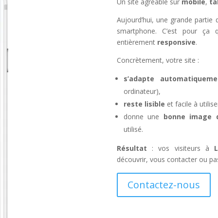
Un site agréable sur
mobile
,
ta
Aujourd’hui, une grande partie de
smartphone. C’est pour ça q
entièrement
responsive
.
Concrètement, votre site :
s’adapte automatiqueme
ordinateur),
reste lisible
et facile à util
donne une
bonne image de
utilisé.
Résultat
: vos visiteurs à
L
découvrir, vous contacter ou pa
Contactez-nous