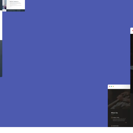
Création de site internet
et e-commerce à Maisons
Laffitte 78600.
Des sites modernes, rapides et optimisés pour
attirer des clients près de 78600 Maisons
Laffitte. Sites vitrines, e-commerce, SEO,
maintenance… tout est inclus pour vous aider à
développer votre activité.
CONTACTEZ-NOUS