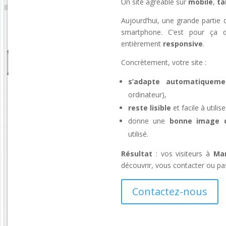
Un site agréable sur
mobile
,
ta
Aujourd’hui, une grande partie de
smartphone. C’est pour ça q
entièrement
responsive
.
Concrètement, votre site :
s’adapte automatiqueme
ordinateur),
reste lisible
et facile à util
donne une
bonne image de
utilisé.
Résultat
: vos visiteurs à
Mar
découvrir, vous contacter ou pa
Contactez-nous