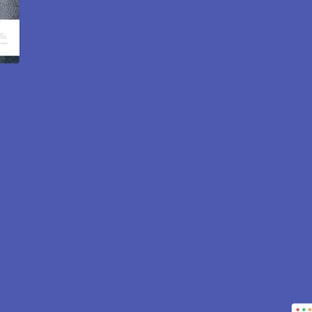
 internet et e-commerce 
78490.
pour attirer des clients près de 78490 Mareil le Guyon. Sit
tout est inclus pour vous aider à développer votre activité.
CONTACTEZ-NOUS