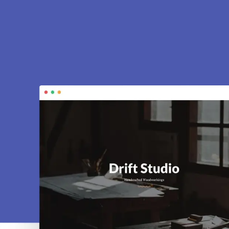
à Mareil le Guyon
es vitrines, e-commerce, SEO, maintenance…