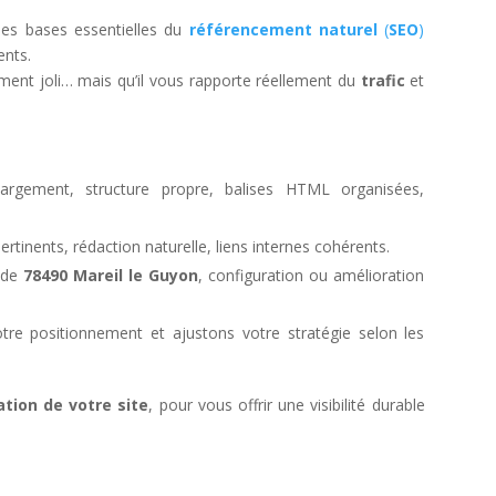
les bases essentielles du
référencement naturel
(
SEO
)
ents.
ement joli… mais qu’il vous rapporte réellement du
trafic
et
rgement, structure propre, balises HTML organisées,
pertinents, rédaction naturelle, liens internes cohérents.
r de
78490 Mareil le Guyon
, configuration ou amélioration
tre positionnement et ajustons votre stratégie selon les
ation de votre site
, pour vous offrir une visibilité durable