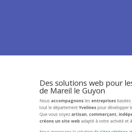
Des solutions web pour le
de Mareil le Guyon
Nous
accompagnons
les
entreprises
basées
tout le département
Yvelines
pour développer 
Que vous soyez
artisan
,
commerçant
,
indép
créons un site web
adapté à votre activité et à
Nous proposons la création de
sites vitrines
e