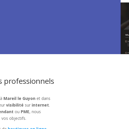
s professionnels
 à
Mareil le Guyon
et dans
leur
visibilité
sur
internet
.
endant
ou
PME
, nous
 vos objectifs.
t de
boutiques en ligne
,