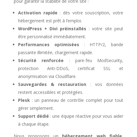
pour garantir la stabilité de votre site :
Activation rapide
: dès votre souscription, votre
hébergement est prêt à l’emploi.
WordPress + Divi préinstallés
: votre site peut
être personnalisé immédiatement.
Performances optimisées
: HTTP/2, bande
passante illimitée, chargement rapide.
Sécurité renforcée
: pare-feu ModSecurity,
protection Anti-DDoS, certificat SSL et
anonymisation via Cloudflare.
Sauvegardes & restauration
: vos données
restent accessibles et protégées.
Plesk
: un panneau de contrôle complet pour tout
gérer simplement.
Support dédié
: une équipe réactive pour vous aider
à chaque étape.
Nous proposons un
hébergement web fiable
,