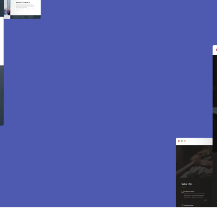
Création de site internet
et e-commerce à
Marsinval 78540.
Des sites modernes, rapides et optimisés pour
attirer des clients près de 78540 Marsinval.
Sites vitrines, e-commerce, SEO, maintenance…
tout est inclus pour vous aider à développer
votre activité.
CONTACTEZ-NOUS