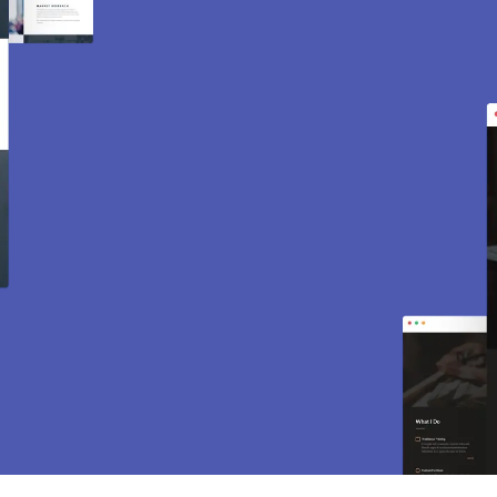
Création de site internet
et e-commerce à
Montesson 78360.
Des sites modernes, rapides et optimisés pour
attirer des clients près de 78360 Montesson.
Sites vitrines, e-commerce, SEO, maintenance…
tout est inclus pour vous aider à développer
votre activité.
CONTACTEZ-NOUS