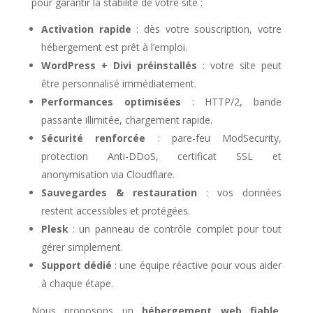
pour garantir la stabilité de votre site :
Activation rapide
: dès votre souscription, votre
hébergement est prêt à l’emploi.
WordPress + Divi préinstallés
: votre site peut
être personnalisé immédiatement.
Performances optimisées
: HTTP/2, bande
passante illimitée, chargement rapide.
Sécurité renforcée
: pare-feu ModSecurity,
protection Anti-DDoS, certificat SSL et
anonymisation via Cloudflare.
Sauvegardes & restauration
: vos données
restent accessibles et protégées.
Plesk
: un panneau de contrôle complet pour tout
gérer simplement.
Support dédié
: une équipe réactive pour vous aider
à chaque étape.
Nous proposons un
hébergement web fiable
,