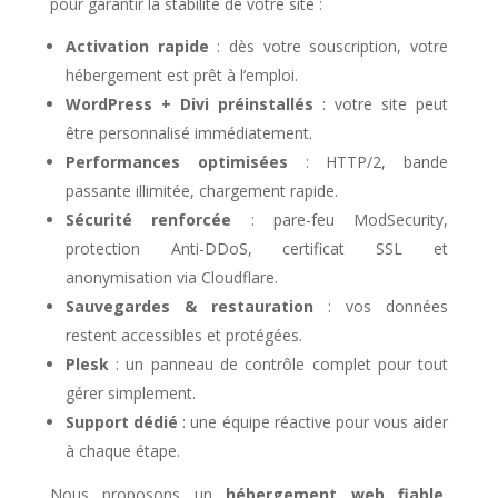
pour garantir la stabilité de votre site :
Activation rapide
: dès votre souscription, votre
hébergement est prêt à l’emploi.
WordPress + Divi préinstallés
: votre site peut
être personnalisé immédiatement.
Performances optimisées
: HTTP/2, bande
passante illimitée, chargement rapide.
Sécurité renforcée
: pare-feu ModSecurity,
protection Anti-DDoS, certificat SSL et
anonymisation via Cloudflare.
Sauvegardes & restauration
: vos données
restent accessibles et protégées.
Plesk
: un panneau de contrôle complet pour tout
gérer simplement.
Support dédié
: une équipe réactive pour vous aider
à chaque étape.
Nous proposons un
hébergement web fiable
,