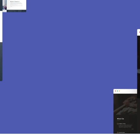
Création de site internet
et e-commerce à
Orcemont 78125.
Des sites modernes, rapides et optimisés pour
attirer des clients près de 78125 Orcemont.
Sites vitrines, e-commerce, SEO, maintenance…
tout est inclus pour vous aider à développer
votre activité.
CONTACTEZ-NOUS