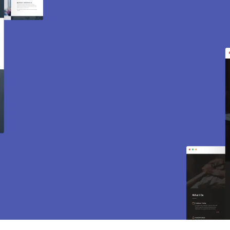
Création de site internet
et e-commerce à Prunay
en Yvelines 78660.
Des sites modernes, rapides et optimisés pour
attirer des clients près de 78660 Prunay en
Yvelines. Sites vitrines, e-commerce, SEO,
maintenance… tout est inclus pour vous aider à
développer votre activité.
CONTACTEZ-NOUS