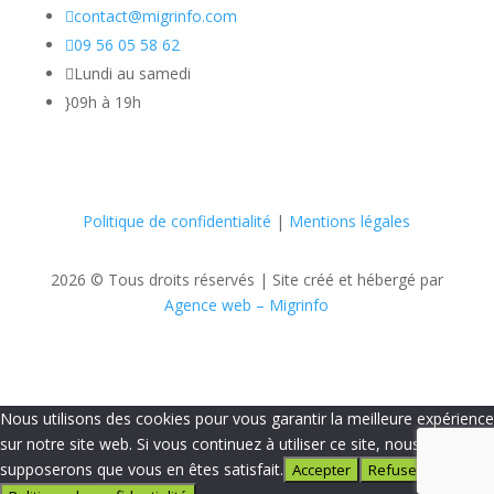

contact@migrinfo.com

09 56 05 58 62

Lundi au samedi
}
09h à 19h
Politique de confidentialité
|
Mentions légales
2026 © Tous droits réservés |
Site créé et hébergé par
Agence web – Migrinfo
Nous utilisons des cookies pour vous garantir la meilleure expérience
sur notre site web. Si vous continuez à utiliser ce site, nous
supposerons que vous en êtes satisfait.
Accepter
Refuser