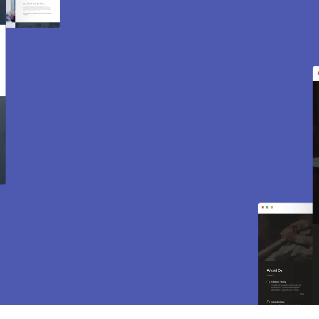
Création de site internet
et e-commerce à Sailly
78440.
Des sites modernes, rapides et optimisés pour
attirer des clients près de 78440 Sailly. Sites
vitrines, e-commerce, SEO, maintenance… tout
est inclus pour vous aider à développer votre
activité.
CONTACTEZ-NOUS