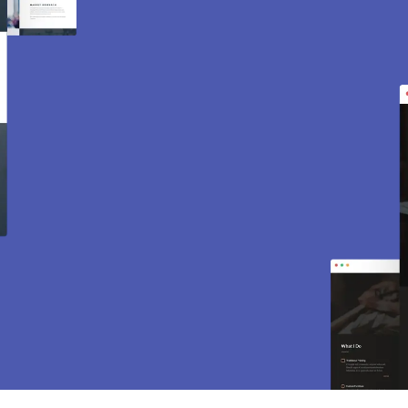
Création de site internet
et e-commerce à Vaux sur
Seine 78740.
Des sites modernes, rapides et optimisés pour
attirer des clients près de 78740 Vaux sur Seine.
Sites vitrines, e-commerce, SEO, maintenance…
tout est inclus pour vous aider à développer
votre activité.
CONTACTEZ-NOUS