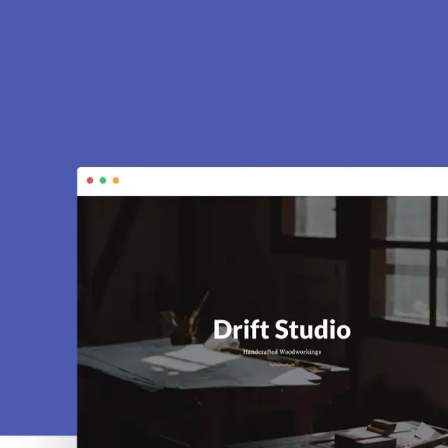
e à Le-Plessis-
nson
. Sites vitrines, e-commerce, SEO,
tivité.