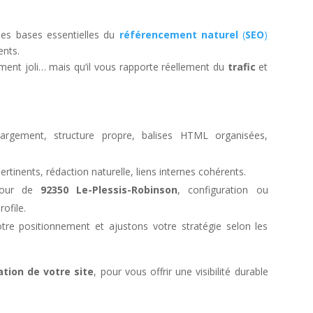
les bases essentielles du
référencement naturel
(
SEO
)
ents.
ement joli… mais qu’il vous rapporte réellement du
trafic
et
rgement, structure propre, balises HTML organisées,
pertinents, rédaction naturelle, liens internes cohérents.
tour de
92350 Le-Plessis-Robinson
, configuration ou
ofile.
tre positionnement et ajustons votre stratégie selon les
ation de votre site
, pour vous offrir une visibilité durable