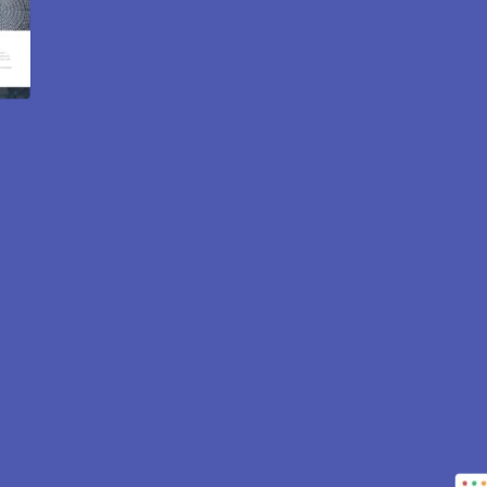
te internet et e-commerc
Robinson 92350.
sés pour attirer des clients près de
92350
Le-Plessis-Robi
nance… tout est inclus pour vous aider à développer votre ac
CONTACTEZ-NOUS