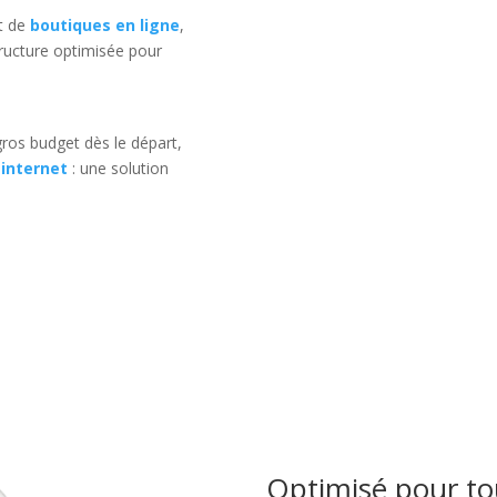
t de
boutiques en ligne
,
ructure optimisée pour
ros budget dès le départ,
 internet
: une solution
Optimisé pour tou