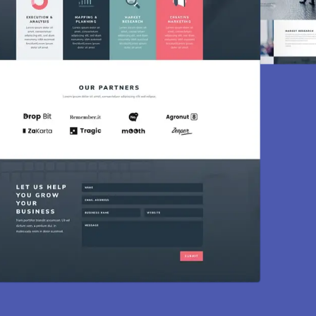
Création de si
Des sites modernes, rapides et optimi
mainte