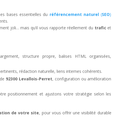
les bases essentielles du
référencement naturel
(
SEO
)
ents.
ement joli… mais qu’il vous rapporte réellement du
trafic
et
rgement, structure propre, balises HTML organisées,
pertinents, rédaction naturelle, liens internes cohérents.
 de
92300 Levallois-Perret
, configuration ou amélioration
tre positionnement et ajustons votre stratégie selon les
ation de votre site
, pour vous offrir une visibilité durable