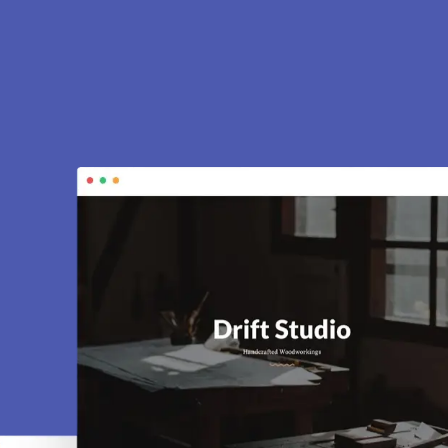
 Levallois-Perret
et
. Sites vitrines, e-commerce, SEO,
tivité.