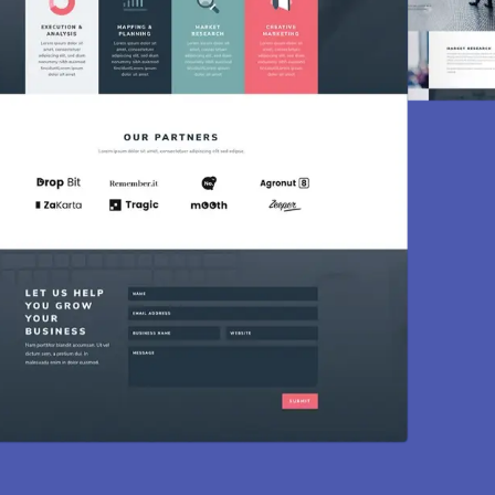
Création de site
Des sites modernes, rapides et opti
mainte