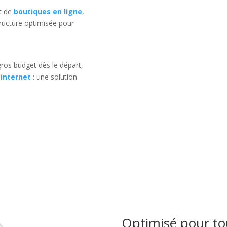
t de
boutiques en ligne
,
ructure optimisée pour
ros budget dès le départ,
 internet
: une solution
Optimisé pour tou