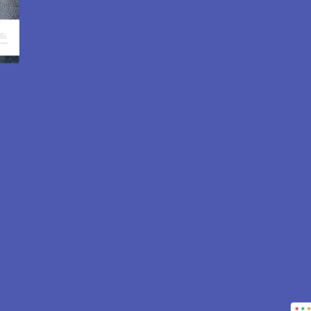
 internet et e-commerce à
92300.
misés pour attirer des clients près de
92300
Levallois-Perr
nance… tout est inclus pour vous aider à développer votre ac
CONTACTEZ-NOUS