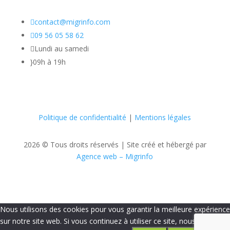

contact@migrinfo.com

09 56 05 58 62

Lundi au samedi
}
09h à 19h
Politique de confidentialité
|
Mentions légales
2026 © Tous droits réservés |
Site créé et hébergé par
Agence web – Migrinfo
Nous utilisons des cookies pour vous garantir la meilleure expérience
sur notre site web. Si vous continuez à utiliser ce site, nous