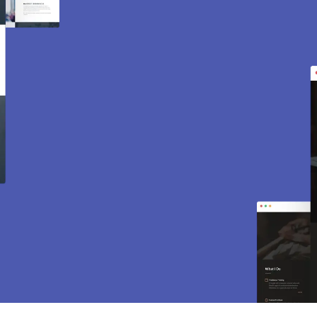
Création de site internet
et e-commerce à Sevres
92310.
Des sites modernes, rapides et optimisés pour
attirer des clients près de
92310
Sevres
. Sites
vitrines, e-commerce, SEO, maintenance… tout
est inclus pour vous aider à développer votre
activité.
CONTACTEZ-NOUS