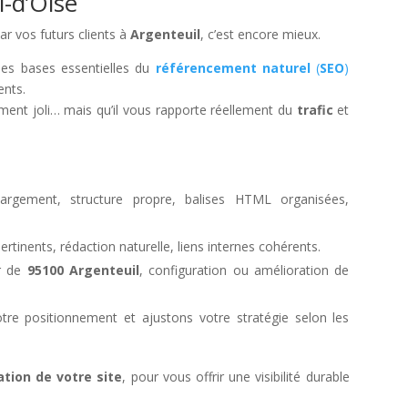
l-d’Oise
par vos futurs clients à
Argenteuil
, c’est encore mieux.
les bases essentielles du
référencement naturel
(
SEO
)
ents.
ement joli… mais qu’il vous rapporte réellement du
trafic
et
rgement, structure propre, balises HTML organisées,
pertinents, rédaction naturelle, liens internes cohérents.
ur de
95100 Argenteuil
, configuration ou amélioration de
tre positionnement et ajustons votre stratégie selon les
ation de votre site
, pour vous offrir une visibilité durable