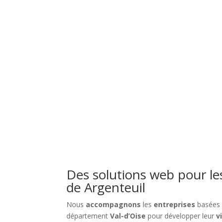
Création de si
Des sites modernes, rapides et optimisés pour a
Des solutions web pour le
de Argenteuil
Nous
accompagnons
les
entreprises
basées
département
Val-d’Oise
pour développer leur
v