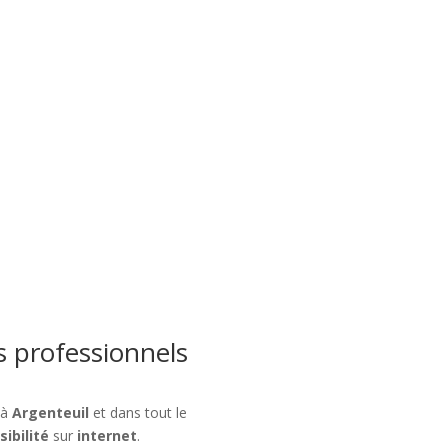
te internet et e-commerce à Ar
ttirer des clients près de 95100 Argenteuil. Sites vitrines, e-comme
aider à développer votre activité.
Contactez-nous
s professionnels
 à
Argenteuil
et dans tout le
isibilité
sur
internet
.