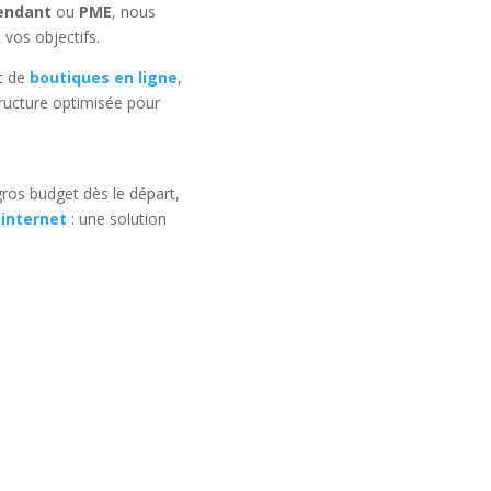
endant
ou
PME
, nous
 vos objectifs.
t de
boutiques en ligne
,
ructure optimisée pour
ros budget dès le départ,
 internet
: une solution