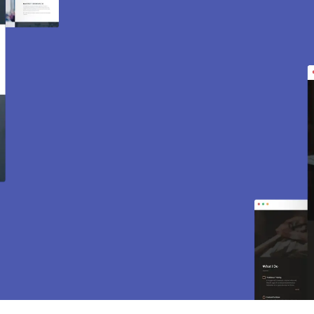
Création de site internet
et e-commerce à
Pontoise 95000.
Des sites modernes, rapides et optimisés pour
attirer des clients près de 95000 Pontoise. Sites
vitrines, e-commerce, SEO, maintenance… tout
est inclus pour vous aider à développer votre
activité.
CONTACTEZ-NOUS