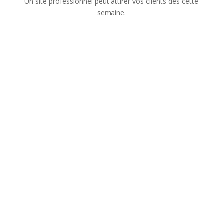
Un site professionnel peut attirer vos clients dès cette
semaine.
Nom
Numéro de téléphone
Adresse mail
Sujet de votre demande
Message
Confidentialité
Confidentialité
J’accepte que les
informations saisies dans ce formulaire soient utilisées
pour me recontacter dans le cadre de ma demande.