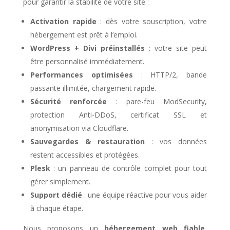
pour garantir la stabilité de votre site :
Activation rapide
: dès votre souscription, votre
hébergement est prêt à l’emploi.
WordPress + Divi préinstallés
: votre site peut
être personnalisé immédiatement.
Performances optimisées
: HTTP/2, bande
passante illimitée, chargement rapide.
Sécurité renforcée
: pare-feu ModSecurity,
protection Anti-DDoS, certificat SSL et
anonymisation via Cloudflare.
Sauvegardes & restauration
: vos données
restent accessibles et protégées.
Plesk
: un panneau de contrôle complet pour tout
gérer simplement.
Support dédié
: une équipe réactive pour vous aider
à chaque étape.
Nous proposons un
hébergement web fiable
,