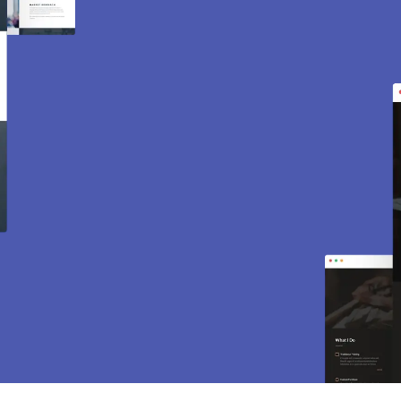
Création de site internet
et e-commerce à
Sarcelles 95200.
Des sites modernes, rapides et optimisés pour
attirer des clients près de 95200 Sarcelles. Sites
vitrines, e-commerce, SEO, maintenance… tout
est inclus pour vous aider à développer votre
activité.
CONTACTEZ-NOUS