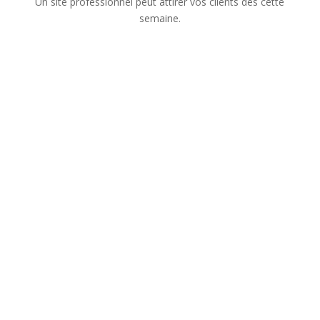
Un site professionnel peut attirer vos clients dès cette
semaine.
Nom
Numéro de téléphone
Adresse mail
Sujet de votre demande
Message
Confidentialité
Confidentialité
J’accepte que les
informations saisies dans ce formulaire soient utilisées
pour me recontacter dans le cadre de ma demande.