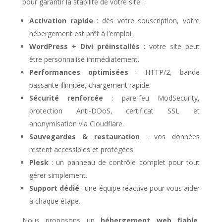
pour garantir la stabilité de votre site :
Activation rapide
: dès votre souscription, votre
hébergement est prêt à l’emploi.
WordPress + Divi préinstallés
: votre site peut
être personnalisé immédiatement.
Performances optimisées
: HTTP/2, bande
passante illimitée, chargement rapide.
Sécurité renforcée
: pare-feu ModSecurity,
protection Anti-DDoS, certificat SSL et
anonymisation via Cloudflare.
Sauvegardes & restauration
: vos données
restent accessibles et protégées.
Plesk
: un panneau de contrôle complet pour tout
gérer simplement.
Support dédié
: une équipe réactive pour vous aider
à chaque étape.
Nous proposons un
hébergement web fiable
,