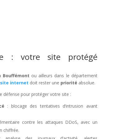
ée : votre site protégé
 à
Bouffémont
ou ailleurs dans le département
site internet
doit rester une
priorité
absolue.
e défense pour protéger votre site :
cé
: blocage des tentatives d’intrusion avant
lémentaire contre les attaques DDoS, avec un
 chiffrée.
analyse des journaux d’activité, alertes