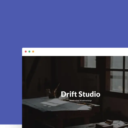
ce à Bouffémont
 vitrines, e-commerce, SEO, maintenance…