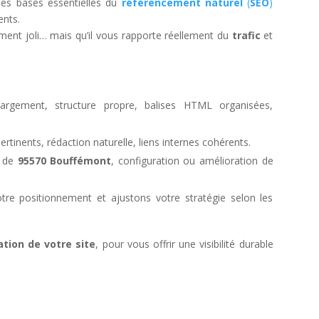
les bases essentielles du
référencement naturel
(
SEO
)
ents.
ement joli… mais qu’il vous rapporte réellement du
trafic
et
rgement, structure propre, balises HTML organisées,
pertinents, rédaction naturelle, liens internes cohérents.
r de
95570 Bouffémont
, configuration ou amélioration de
tre positionnement et ajustons votre stratégie selon les
ation de votre site
, pour vous offrir une visibilité durable