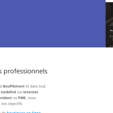
s professionnels
 à
Bouffémont
et dans tout
r
visibilité
sur
internet
.
endant
ou
PME
, nous
 vos objectifs.
t de
boutiques en ligne
,