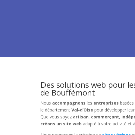
Des solutions web pour le
de Bouffémont
Nous
accompagnons
les
entreprises
basées
le département
Val-d’Oise
pour développer leu
Que vous soyez
artisan
,
commerçant
,
indép
créons un site web
adapté à votre activité et à
Nous proposons la création de
sites vitrines
e