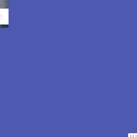
te internet et e-commer
95570.
s pour attirer des clients près de 95570 Bouffémont. Sites
tout est inclus pour vous aider à développer votre activité.
CONTACTEZ-NOUS