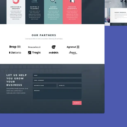
Création de si
Des sites modernes, rapides et optimisé