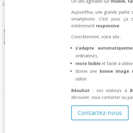
Un site agréable sur
mobile
,
ta
Aujourd’hui, une grande partie de
smartphone. C’est pour ça q
entièrement
responsive
.
Concrètement, votre site :
s’adapte automatiqueme
ordinateur),
reste lisible
et facile à util
donne une
bonne image de
utilisé.
Résultat
: vos visiteurs à
B
découvrir, vous contacter ou pa
Contactez-nous