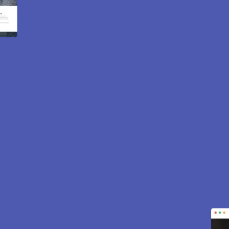
 internet et e-commerce à
 pour attirer des clients près de 95690 Frouville. Sites vit
est inclus pour vous aider à développer votre activité.
CONTACTEZ-NOUS