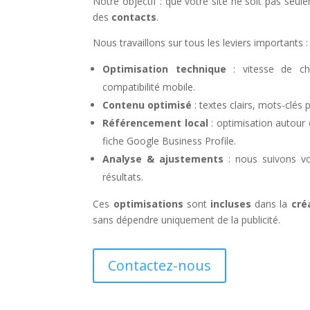
Notre objectif : que votre site ne soit pas seul
des
contacts
.
Nous travaillons sur tous les leviers importants :
Optimisation technique
: vitesse de cha
compatibilité mobile.
Contenu optimisé
: textes clairs, mots-clés 
Référencement local
: optimisation autour
fiche Google Business Profile.
Analyse & ajustements
: nous suivons vo
résultats.
Ces
optimisations
sont
incluses
dans la
cré
sans dépendre uniquement de la publicité.
Contactez-nous