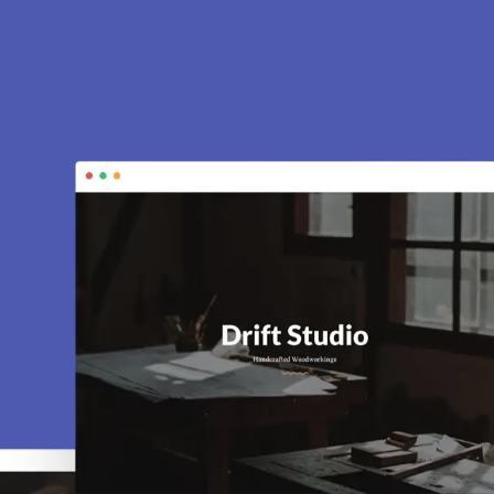
 Frouville 95690.
rines, e-commerce, SEO, maintenance… tout