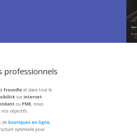
s professionnels
 à
Frouville
et dans tout le
isibilité
sur
internet
.
endant
ou
PME
, nous
 vos objectifs.
t de
boutiques en ligne
,
ructure optimisée pour