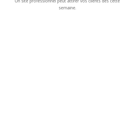
Un site professionnel peut attirer vos clients dès cette
semaine.
Nom
Numéro de téléphone
Adresse mail
Sujet de votre demande
Message
Confidentialité
Confidentialité
J’accepte que les
informations saisies dans ce formulaire soient utilisées
pour me recontacter dans le cadre de ma demande.