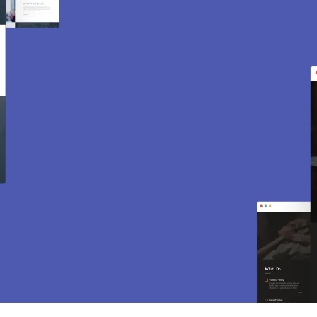
Création de site internet
et e-commerce à Groslay
95410.
Des sites modernes, rapides et optimisés pour
attirer des clients près de 95410 Groslay. Sites
vitrines, e-commerce, SEO, maintenance… tout
est inclus pour vous aider à développer votre
activité.
CONTACTEZ-NOUS