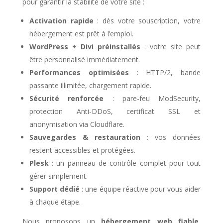
pour garantir la stabilité de votre site :
Activation rapide
: dès votre souscription, votre
hébergement est prêt à l’emploi.
WordPress + Divi préinstallés
: votre site peut
être personnalisé immédiatement.
Performances optimisées
: HTTP/2, bande
passante illimitée, chargement rapide.
Sécurité renforcée
: pare-feu ModSecurity,
protection Anti-DDoS, certificat SSL et
anonymisation via Cloudflare.
Sauvegardes & restauration
: vos données
restent accessibles et protégées.
Plesk
: un panneau de contrôle complet pour tout
gérer simplement.
Support dédié
: une équipe réactive pour vous aider
à chaque étape.
Nous proposons un
hébergement web fiable
,