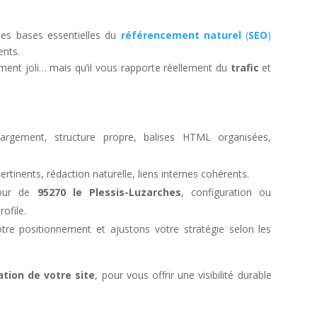
les bases essentielles du
référencement naturel
(
SEO
)
ents.
ement joli… mais qu’il vous rapporte réellement du
trafic
et
rgement, structure propre, balises HTML organisées,
pertinents, rédaction naturelle, liens internes cohérents.
tour de
95270 le Plessis-Luzarches
, configuration ou
ofile.
tre positionnement et ajustons votre stratégie selon les
ation de votre site
, pour vous offrir une visibilité durable