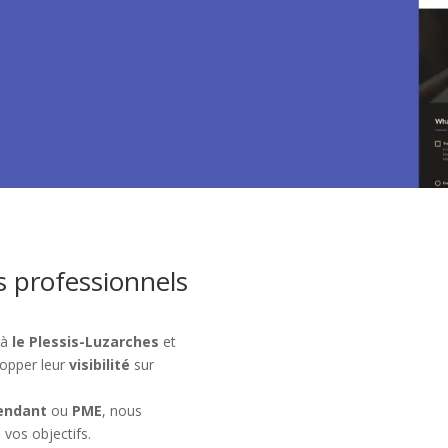
s professionnels
 à
le Plessis-Luzarches
et
opper leur
visibilité
sur
endant
ou
PME
, nous
 vos objectifs.