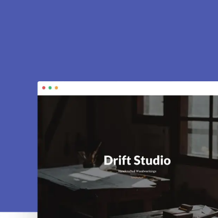
 à le Plessis-
hes. Sites vitrines, e-commerce, SEO,
tivité.