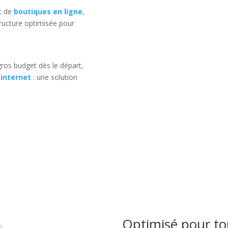
t de
boutiques en ligne
,
ructure optimisée pour
ros budget dès le départ,
 internet
: une solution
Optimisé pour tou