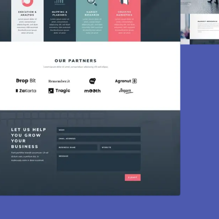
Création de s
Des sites modernes, rapides et optim
mainte