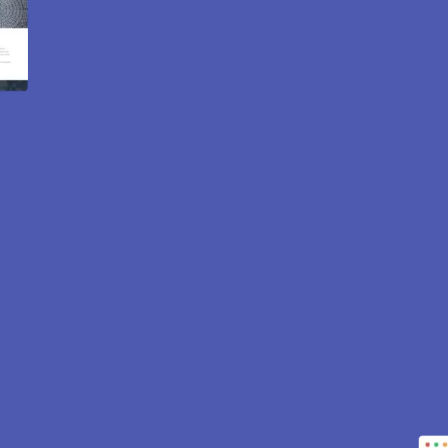
ite internet et e-commerce
Luzarches 95270.
isés pour attirer des clients près de 95270 le Plessis-Luzarc
nance… tout est inclus pour vous aider à développer votre ac
CONTACTEZ-NOUS