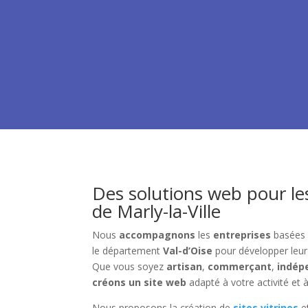
Des solutions web pour le
de Marly-la-Ville
Nous
accompagnons
les
entreprises
basées
le département
Val-d’Oise
pour développer leu
Que vous soyez
artisan
,
commerçant
,
indép
créons un site web
adapté à votre activité et à
Nous proposons la création de
sites vitrines
e