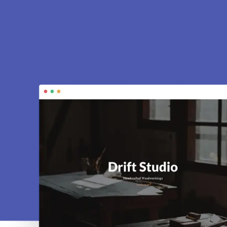
à Marly-la-Ville
s vitrines, e-commerce, SEO, maintenance…