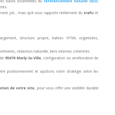
les bases essentielles du
référencement naturel
(
SEO
)
ents.
ement joli… mais qu’il vous rapporte réellement du
trafic
et
rgement, structure propre, balises HTML organisées,
pertinents, rédaction naturelle, liens internes cohérents.
 de
95670 Marly-la-Ville
, configuration ou amélioration de
tre positionnement et ajustons votre stratégie selon les
ation de votre site
, pour vous offrir une visibilité durable