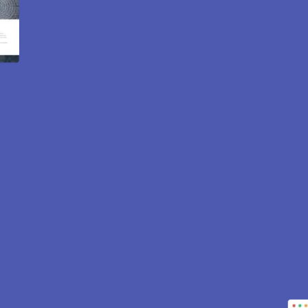
e internet et e-commerce 
95670.
 pour attirer des clients près de 95670 Marly-la-Ville. Site
tout est inclus pour vous aider à développer votre activité.
CONTACTEZ-NOUS