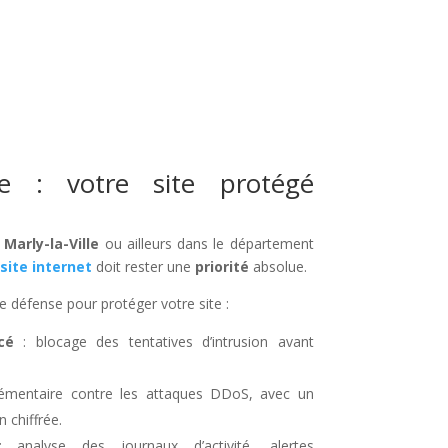
ée : votre site protégé
à
Marly-la-Ville
ou ailleurs dans le département
site internet
doit rester une
priorité
absolue.
e défense pour protéger votre site :
cé
: blocage des tentatives d’intrusion avant
lémentaire contre les attaques DDoS, avec un
 chiffrée.
analyse des journaux d’activité, alertes