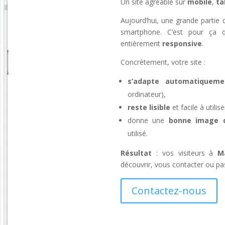
Un site agréable sur
mobile
,
ta
Aujourd’hui, une grande partie de
smartphone. C’est pour ça q
entièrement
responsive
.
Concrètement, votre site :
s’adapte automatiqueme
ordinateur),
reste lisible
et facile à util
donne une
bonne image de
utilisé.
Résultat
: vos visiteurs à
Ma
découvrir, vous contacter ou pa
Contactez-nous