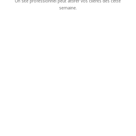
Un site professionnel peut attirer vos clients dès cette
semaine.
Nom
Numéro de téléphone
Adresse mail
Sujet de votre demande
Message
Confidentialité
Confidentialité
J’accepte que les
informations saisies dans ce formulaire soient utilisées
pour me recontacter dans le cadre de ma demande.