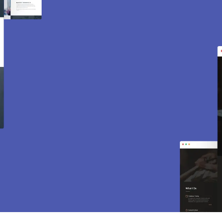
Création de site internet
et e-commerce à Nointel
95590.
Des sites modernes, rapides et optimisés pour
attirer des clients près de 95590 Nointel. Sites
vitrines, e-commerce, SEO, maintenance… tout
est inclus pour vous aider à développer votre
activité.
CONTACTEZ-NOUS