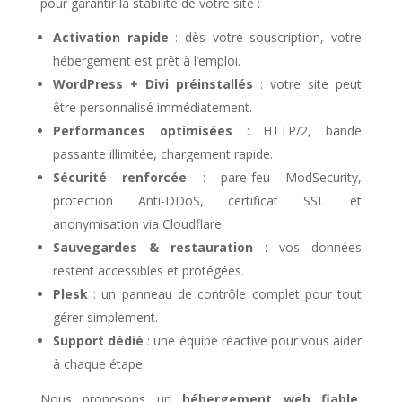
pour garantir la stabilité de votre site :
Activation rapide
: dès votre souscription, votre
hébergement est prêt à l’emploi.
WordPress + Divi préinstallés
: votre site peut
être personnalisé immédiatement.
Performances optimisées
: HTTP/2, bande
passante illimitée, chargement rapide.
Sécurité renforcée
: pare-feu ModSecurity,
protection Anti-DDoS, certificat SSL et
anonymisation via Cloudflare.
Sauvegardes & restauration
: vos données
restent accessibles et protégées.
Plesk
: un panneau de contrôle complet pour tout
gérer simplement.
Support dédié
: une équipe réactive pour vous aider
à chaque étape.
Nous proposons un
hébergement web fiable
,