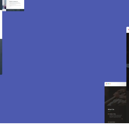
Création de site internet
et e-commerce à Persan
95340.
Des sites modernes, rapides et optimisés pour
attirer des clients près de 95340 Persan. Sites
vitrines, e-commerce, SEO, maintenance… tout
est inclus pour vous aider à développer votre
activité.
CONTACTEZ-NOUS