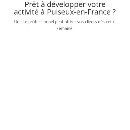
Prêt à développer votre
activité à Puiseux-en-France ?
Un site professionnel peut attirer vos clients dès cette
semaine.
Nom
Numéro de téléphone
Adresse mail
Sujet de votre demande
Message
Confidentialité
Confidentialité
J’accepte que les