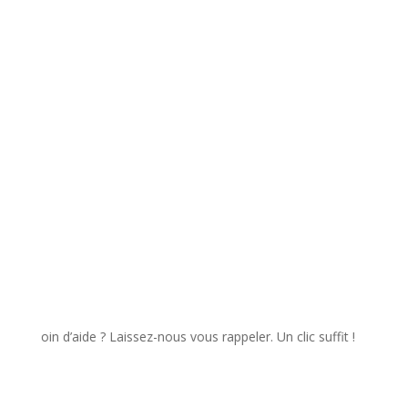
informations saisies dans ce formulaire soient utilisées
pour me recontacter dans le cadre de ma demande.
✉️ Envoyer
n d’aide ? Laissez-nous vous rappeler. Un clic suffit !