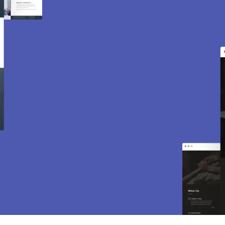
Création de site internet
et e-commerce à Puiseux-
en-France 95380.
Des sites modernes, rapides et optimisés pour
attirer des clients près de 95380 Puiseux-en-
France. Sites vitrines, e-commerce, SEO,
maintenance… tout est inclus pour vous aider à
développer votre activité.
CONTACTEZ-NOUS