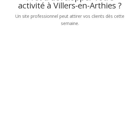
activité à Villers-en-Arthies ?
Un site professionnel peut attirer vos clients dès cette
semaine.
Nom
Numéro de téléphone
Adresse mail
Sujet de votre demande
Message
Confidentialité
Confidentialité
J’accepte que les
informations saisies dans ce formulaire soient utilisées