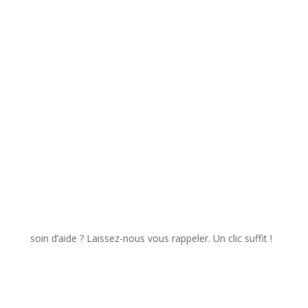
pour me recontacter dans le cadre de ma demande.
✉️ Envoyer
in d’aide ? Laissez-nous vous rappeler. Un clic suffit !