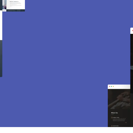
Création de site internet
et e-commerce à Villers-
en-Arthies 95510.
Des sites modernes, rapides et optimisés pour
attirer des clients près de 95510 Villers-en-
Arthies. Sites vitrines, e-commerce, SEO,
maintenance… tout est inclus pour vous aider à
développer votre activité.
CONTACTEZ-NOUS