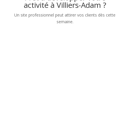
activité à Villiers-Adam ?
Un site professionnel peut attirer vos clients dès cette
semaine.
Nom
Numéro de téléphone
Adresse mail
Sujet de votre demande
Message
Confidentialité
Confidentialité
J’accepte que les
informations saisies dans ce formulaire soient utilisées