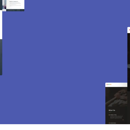
Création de site internet
et e-commerce à Villiers-
Adam 95840.
Des sites modernes, rapides et optimisés pour
attirer des clients près de 95840 Villiers-Adam.
Sites vitrines, e-commerce, SEO, maintenance…
tout est inclus pour vous aider à développer
votre activité.
CONTACTEZ-NOUS