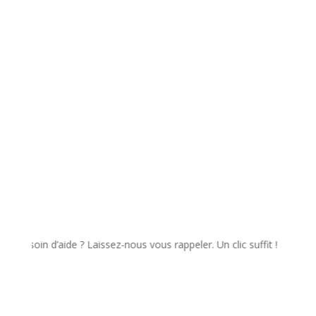
pour me recontacter dans le cadre de ma demande.
✉️ Envoyer
in d’aide ? Laissez-nous vous rappeler. Un clic suffit !